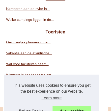
Kamperen aan de rivier in...
Welke campings liggen in de...
Toeristen
Gezinsuitjes plannen in de...
Vakantie aan de atlantische...
Wat voor faciliteiten heeft...
Wanneer is het het beste om...
This website uses cookies to ensure you get
Welk is het beste 4-sterren...
the best experience on our website.
Praktische tips voor het...
Learn more
Refuse Cookie
Allow cookies